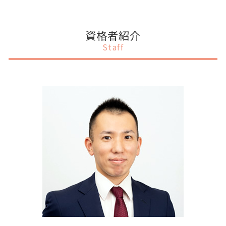
上場準備 サポート
会社設立 相談
税務申告 法人税
補助金 税理士
事業計画書 創業計画書 違い
千代田区 会社設立
上場準備 スケジュール
会社設立 定款作成
税務調査 立会い
補助金 助成金 違い 税務
事業計画書 セールスポイント
目黒区 補助金申請
会社設立 流れ 資本金
税務
補助金 オンライン申請
法人 事業計画書とは
港区 税務調査対策
資格者紹介
決算月 決め方
税務調査 準備
補助金 中小企業
事業計画書 なんのため
目黒区 会社設立
Staff
会社設立 手続き
税務申告とは 法人
補助金 法人税
事業計画書 資金計画
港区 事業計画書作成
税務顧問 相場
給付金 補助金 助成金 違い
事業計画書 スケジュール
渋谷区 事業計画書作成
税務調査 法人
補助金 税務処理
事業計画書 項目
港区 融資 事業計画書
税務申告 時効
補助金 入金 いつ
事業計画書 設備資金
渋谷区 IPOサポート
補助金 ルール
事業計画書とは 中小企業
千代田区 税務申告
補助金 個人
事業計画書 作成代行
渋谷区 会社設立
中小企業 補助金 設備投資
事業計画書 何で作る
港区 IPOサポート
事業計画書 相談
目黒区 IPOサポート
事業計画書 記載内容
目黒区 融資 事業計画書
事業計画書 作成
港区 税務顧問
千代田区 IPOサポート
目黒区 事業計画書作成
目黒区 上場支援