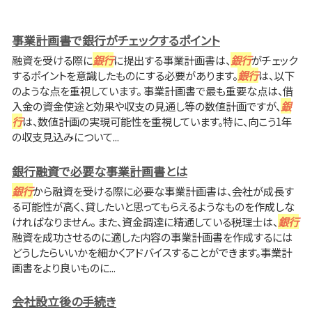
事業計画書で銀行がチェックするポイント
融資を受ける際に
銀行
に提出する事業計画書は、
銀行
がチェック
するポイントを意識したものにする必要があります。
銀行
は、以下
のような点を重視しています。 事業計画書で最も重要な点は、借
入金の資金使途と効果や収支の見通し等の数値計画ですが、
銀
行
は、数値計画の実現可能性を重視しています。特に、向こう1年
の収支見込みについて...
銀行融資で必要な事業計画書とは
銀行
から融資を受ける際に必要な事業計画書は、会社が成長す
る可能性が高く、貸したいと思ってもらえるようなものを作成しな
ければなりません。 また、資金調達に精通している税理士は、
銀行
融資を成功させるのに適した内容の事業計画書を作成するには
どうしたらいいかを細かくアドバイスすることができます。事業計
画書をより良いものに...
会社設立後の手続き