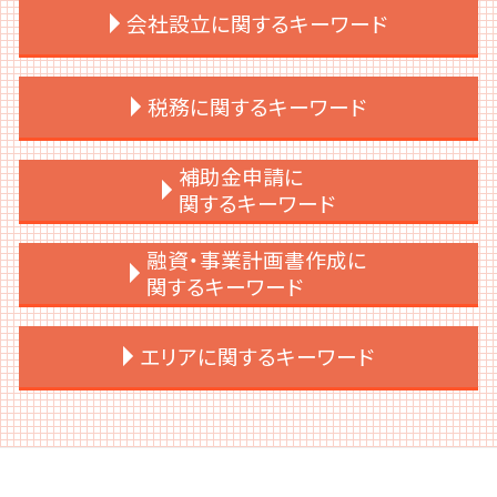
場準備 時間
会社設立に関するキーワード
ipo 監査法人
ipoとは 上場
ipo スケジュール
会社設立 届出
税務に関するキーワード
ipo メリット
会社設立 種類
資本政策
会社設立 流れ 自分で
上場準備 経理
会社設立 提出書類
税務調査 用意するもの
補助金申請に
上場支援 税理士
会社設立 税理士 必要
税務申告 法人
関するキーワード
上場準備 必要書類
会社設立 代理人
交際費 会議費 違い
ipo 条件
会社設立 手続き 一覧
税務調査 時期
補助金 スキーム
融資・事業計画書作成に
上場準備 やること
会社設立 相談先
税務顧問 税理士
補助金 申請 代行
関するキーワード
上場準備 決算書
会社設立 助成金
税務申告 期限 法人
補助金 助成金 個人事業主
ipo ストックオプション
会社設立 資本金
税務調査 個人
補助金 代理申請
銀行融資
エリアに関するキーワード
上場準備 予算
個人事業主 法人化目安
税務顧問 契約書
補助金 併用
事業計画書 売上計画
ipo 準備 とは
会社設立 メリット
税務顧問契約
補助金 個人事業主
事業計画書 決算書
契約書 上場準備
会社設立 注意点
税務顧問 勘定科目
補助金 助成金 違い
事業計画書 個人
渋谷区 上場支援
事業計画
会社設立 どこに相談
税務調査 法人税
補助金 どこから
事業計画書 融資 起業
千代田区 補助金申請
上場後 サポート
会社設立 節税
税務調査 対策
補助金 調査
事業計画書 売上 根拠
港区 会社設立