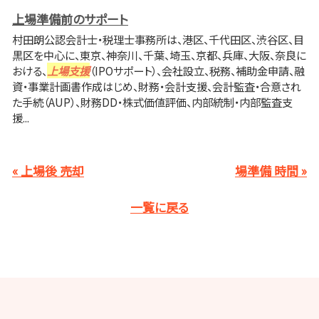
上場準備前のサポート
村田朗公認会計士・税理士事務所は、港区、千代田区、渋谷区、目
黒区を中心に、東京、神奈川、千葉、埼玉、京都、兵庫、大阪、奈良に
おける、
上場支援
（IPOサポート）、会社設立、税務、補助金申請、融
資・事業計画書作成はじめ、財務・会計支援、会計監査・合意され
た手続（AUP）、財務DD・株式価値評価、内部統制・内部監査支
援...
« 上場後 売却
場準備 時間 »
一覧に戻る