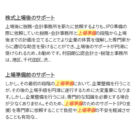
株式上場後のサポート
上場後に税務・会計事務所を新たに依頼するよりも、IPO準備の
際に依頼していた税務・会計事務所と
上場準備
の段階から上場
後までの計画を立てることでより企業の体質を理解した専門家か
らに適切な助言を受けることができ、上場後のサポートが円滑に
受けられるため、お勧めです。 村田朗公認会計士・税理士事務所
は、港区、千代田区、渋...
上場準備前のサポート
しかし、その最初の段階の
上場準備
において、企業整備を行うこと
が、その後の上場手順を円滑に遂行するために大変重要になりま
す。しかし、企業整備を行うには、専門的な知識を必要とする場合
が少なくありません。そのため、
上場準備
のためのサポート（IPO支
援）を専門家に依頼することで負担や
上場準備
の不安を軽減させ
ることも有効な...