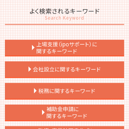
よく検索されるキーワード
Search Keyword
上場支援（ipoサポート）に
関するキーワード
ipo 準備 とは
会社設立に関するキーワード
上場準備 経理
内部統制 3点セット
上場準備 必要書類
会社設立 合同会社 株式会社
税務に関するキーワード
ipo 評価
会社設立 届出
契約書 上場準備
会社設立 手続き
経営企画 上場準備
会社設立 資本金
税務申告 期限 法人
補助金申請に
上場準備 決算書
会社設立 代行
税務調査 税理士
関するキーワード
上場支援 コンサル
会社設立 税理士 必要
税務
ipo 条件
会社設立 流れ 資本金
税務申告とは 個人
補助金 助成金 個人事業主