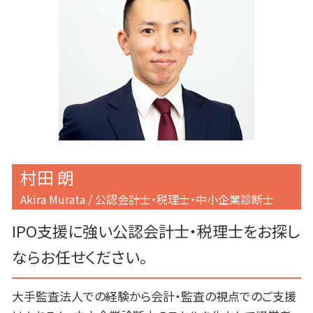
交付金 補助金 助成金 違い
事業計画書書き方 融資
渋谷区 IPOサポート
補助金 理由書 書き方
法人 事業計画書とは
目黒区 IPOサポート
事業計画書 売上 根拠
目黒区 上場支援
事業計画書 融資 銀行
港区 IPOサポート
事業計画書 売上計画
目黒区 会社設立
千代田区 会社設立
千代田区 補助金申請
港区 補助金申請
村田 朗
Akira Murata / 公認会計士・税理士・中小企業診断士
IPO支援に強い公認会計士・税理士をお探し
ならお任せください。
大手監査法人での経験から会計・監査の視点でのご支援