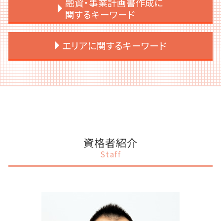
融資・事業計画書作成に
場準備 時間
会社設立 流れ
税務調査 法人
補助金 入金 いつ
関するキーワード
上場準備 やること
会社設立 相談先
税務申告 法人
補助金 申請
ipo スケジュール
会社設立 手続き 一覧
税務顧問 意味
補助金 代理申請
事業計画書 個人事業主
エリアに関するキーワード
上場準備 必要
会社設立 メリット 個人
税務調査 売上規模
補助金 法人税
事業計画書 項目
上場後 売却
会社設立 流れ 司法書士
税務顧問 相場
補助金 スキーム
事業計画書 決算書
上場後 サポート
会社設立 流れ 自分で
賃上げ促進税制 繰越
補助金 種類
事業計画書 設備資金
渋谷区 会社設立
ipo 監査法人
会社設立 メリット 消費税
税務顧問 必要
補助金 ポイント
事業計画書 何で作る
目黒区 税務顧問
上場支援
会社設立 代理人
税務申告 個人
補助金 税務処理
事業計画書とは 融資
渋谷区 上場支援
上場支援 会社
会社設立 相談
税務調査 個人
補助金 助成金 違い 税務
事業計画書 作成
渋谷区 事業計画書作成
上場準備 ポイント
会社設立 提出書類
税務顧問契約
補助金 ポイント利用
事業計画書 お金借りる
目黒区 補助金申請
会社設立 助成金
税務調査 対策
補助金 どこから
事業計画書 記載内容
港区 税務顧問
資格者紹介
会社設立 メリット
税務申告 法人税
補助金 ポイント付与
事業計画書 資金調達
千代田区 融資 事業計画書
Staff
会社設立 種類
相続税 申告
補助金 助成金 違い
事業計画書 相談
渋谷区 税務申告
税務申告
補助金 申請 代行
事業計画書 資金計画
港区 税務申告
税務調査 法人税
補助金 オンライン申請
事業計画書 個人
千代田区 税務申告
税務調査 割合
補助金 スケジュール
事業計画書 なんのため
千代田区 税務顧問
補助金 個人
銀行融資
港区 税務調査対策