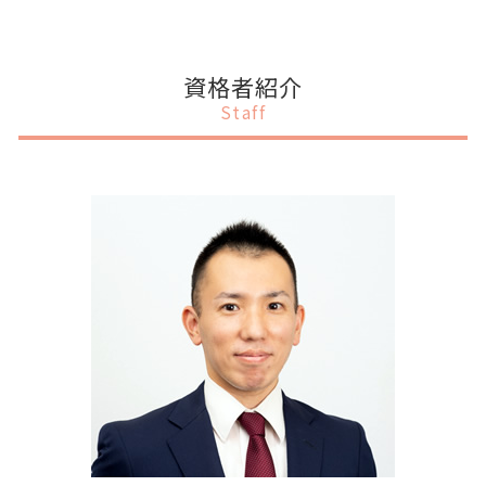
事業計画
会社設立 メリット 消費税
税務申告
補助金 オンライン申請
事業計画書 記載内容
千代田区 税務調査対策
ipo ショートレビュー
会社設立 定款作成
税務申告 個人
補助金 スキーム
銀行融資
目黒区 事業計画書作成
会社設立 タイミング
税務調査 税理士 立会
補助金 申請 代行
事業計画書書き方 融資
港区 上場支援
資格者紹介
会社設立 注意点
税務顧問 意味
補助金 理由書 書き方
事業計画書 資金計画
港区 事業計画書作成
Staff
会社設立 相談
税務調査 税理士
補助金 個人事業主
事業計画書 作成
港区 IPOサポート
相続税 申告
補助金 個人
法人 事業計画書とは
目黒区 IPOサポート
税務申告 法人税
補助金 助成金 違い 税務
事業計画書 資金調達
千代田区 税務申告
税務申告 期限 法人
補助金 入金 いつ
事業計画書 融資 銀行
港区 会社設立
交付金 補助金 助成金 違い
事業計画書 個人
渋谷区 補助金申請
補助金 税理士
事業計画書 項目
千代田区 税務顧問
補助金 代理申請
事業計画書 相談
目黒区 会社設立
事業計画書 お金借りる
渋谷区 上場支援
事業計画書 個人事業主
目黒区 融資 事業計画書
事業計画書 決算書
目黒区 税務申告
千代田区 事業計画書作成
渋谷区 IPOサポート
渋谷区 税務申告