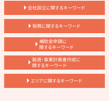
ipo 準備 とは
会社設立に関するキーワード
内部統制 3点セット
上場後 資金調達
上場準備 経理
会社設立 費用
税務に関するキーワード
内部統制 わかりやすく
会社設立 流れ 個人
上場支援 銀行
会社設立 必要書類
上場準備 予算
会社設立 流れ 司法書士
税務顧問 記帳代行
補助金申請に
上場準備 必要書類
会社設立 代行
税務申告とは 法人
関するキーワード
上場後 資本政策
会社設立 資本金
賃上げ促進税制 繰越
資本政策
会社設立 提出書類
税務顧問 必要
補助金 法人税
融資・事業計画書作成に
上場準備 必要
資本金 決め方
税務顧問 相場
補助金 ルール
関するキーワード
経営企画 上場準備
会社設立 代理人
税務申告 法人
補助金 申請
上場準備 スケジュール
会社設立 流れ 資本金
税務調査 個人
補助金 ポイント利用
事業計画書 個人事業主 融資
エリアに関するキーワード
ipo ストックオプション
会社設立 合同会社 株式会社
税務申告とは 個人
補助金 調査
事業計画書 セールスポイント
ipo 条件
会社設立 税理士 必要
税務調査 用意するもの
補助金 助成金 違い
事業計画書とは
ipo 評価
会社設立 相談先
法人税 赤字
補助金 税務処理
事業計画書 売上 根拠
港区 税務顧問
上場準備 サポート
会社設立 節税
交際費 会議費 違い
補助金 ポイント付与
事業計画書 なんのため
千代田区 補助金申請
上場支援 会社
会社設立 届出
税務申告 時効
補助金 スケジュール
事業計画書 創業計画書 違い
千代田区 上場支援