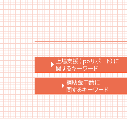
上場支援（ipoサポート）に
関するキーワード
ipo メリット
補助金申請に
上場準備 スケジュール
関するキーワード
契約書 上場準備
ipo 条件
補助金 入金 いつ
ipo スケジュール
給付金 補助金 助成金 違い
上場後 資本政策
補助金 法人税
内部統制 わかりやすく
補助金 調査