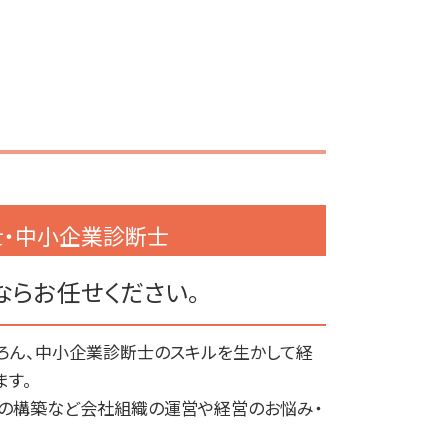
賃上げ促進税制 繰越
港区 補助金申請
税務申告 法人税
港区 事業計画書作成
税務調査 税理士
千代田区 税務調査対策
税務
千代田区 上場支援
税務調査 立会い
千代田区 IPOサポート
税務調査 売上規模
港区 税務申告
税務申告 時効
目黒区 税務申告
税務顧問 記帳代行
港区 融資 事業計画書
税務申告
千代田区 税務申告
税理士・中小企業診断士
税務顧問 相場
目黒区 事業計画書作成
税務申告 期限 法人
渋谷区 補助金申請
税務調査 法人
港区 上場支援
ならお任せください。
税務申告 法人
千代田区 事業計画書作成
渋谷区 上場支援
ろん、中小企業診断士のスキルを生かして経
港区 税務顧問
ます。
目黒区 融資 事業計画書
制の構築など会社組織の運営や経営のお悩み・