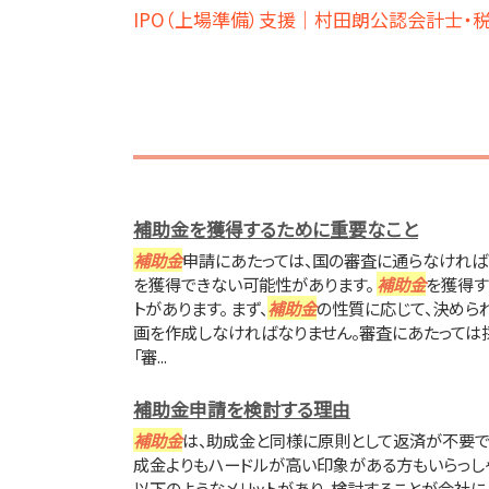
IPO（上場準備）支援｜村田朗公認会計士
補助金を獲得するために重要なこと
補助金
申請にあたっては、国の審査に通らなければ
を獲得できない可能性があります。
補助金
を獲得す
トがあります。 まず、
補助金
の性質に応じて、決めら
画を作成しなければなりません。審査にあたっては
「審...
補助金申請を検討する理由
補助金
は、助成金と同様に原則として返済が不要で
成金よりもハードルが高い印象がある方もいらっしゃ
以下のようなメリットがあり、検討することが会社