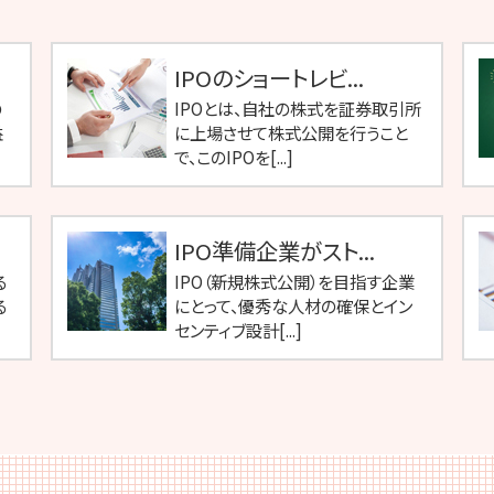
IPOのショートレビ...
の
IPOとは、自社の株式を証券取引所
益
に上場させて株式公開を行うこと
で、このIPOを[...]
IPO準備企業がスト...
る
IPO（新規株式公開）を目指す企業
る
にとって、優秀な人材の確保とイン
センティブ設計[...]