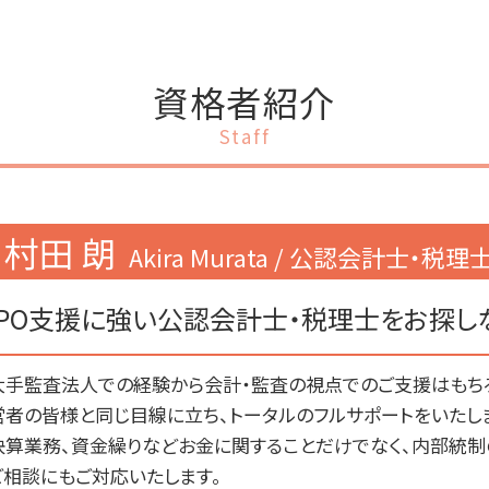
会社設立 流れ 個人
事業計画書 相談
会社設立 タイミング
銀行融資
会社設立 メリット 節税
事業計画書 運転資金
資格者紹介
会社設立 代行
事業計画書 融資 起業
会社設立 流れ 期間
事業計画書 創業計画書 違い
Staff
会社設立 相談先
事業計画書 お金借りる
会社設立 流れ 自分で
事業計画書 設備資金
会社設立 資本金
事業計画書 作成
資本金 決め方
事業計画書 項目
村田 朗
Akira Murata / 公認会計士・
会社設立 メリット 個人
事業計画書とは
会社設立 届出
事業計画書 個人
個人事業主 法人化目安
事業計画書 売上計画
IPO支援に強い公認会計士・税理士をお探し
会社設立 合同会社 株式会社
事業計画書書き方 融資
事業計画書 何で作る
大手監査法人での経験から会計・監査の視点でのご支援はもち
事業計画書 記載内容
営者の皆様と同じ目線に立ち、トータルのフルサポートをいたし
事業計画書 決算書
決算業務、資金繰りなどお金に関することだけでなく、内部統
ご相談にもご対応いたします。