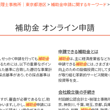
・税理士事務所｜東京都港区
>
補助金申請に関するキーワード
補助金 オンライン申請
申請できる補助金とは
、せっかく申請を行っても
補助金
補助金
は、主に経済産業省などか
るためには、以下の重要なポイン
申請できる
補助金
には、さまざま
れた基準に合致した適切な事業計
向上のための設備投資に対して
採点基準があり、その採点基準は
が取り組む革新的サービス開発・
投資等を支...
会社設立後の手続き
すが、審査が必要であるなど、助
村田朗公認会計士・税理士事務所
います。しかし、
補助金
申請には
京、神奈川、千葉、埼玉、京都、兵庫
にとって望ましい場合がありま
社設立、税務、
補助金
申請、融資