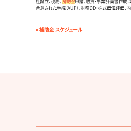
社設立、税務、
補助金
申請、融資・事業計画書作成は
合意された手続（AUP）、財務DD・株式価値評価、内
« 補助金 スケジュール