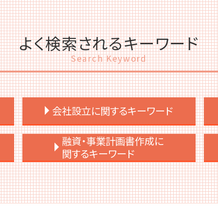
よく検索されるキーワード
Search Keyword
会社設立に関するキーワード
会社設立 流れ 司法書士
融資・事業計画書作成に
会社設立 流れ 合同会社
関するキーワード
会社設立 税理士 必要
決算月 決め方
事業計画書 資金調達
会社設立 流れ
事業計画書とは 中小企業
会社設立 すべきこと
事業計画書とは 融資
会社設立 どこに相談
事業計画書 なんのため