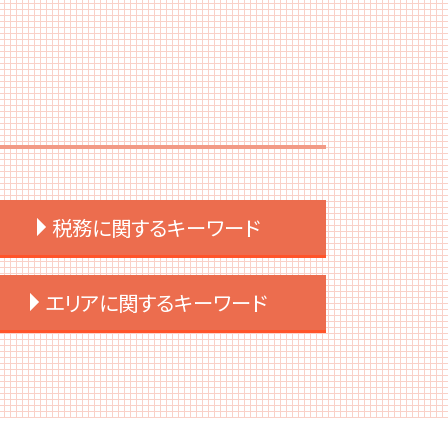
税務に関するキーワード
税務調査 割合
エリアに関するキーワード
税務調査 対策
税務調査 個人
税務申告 個人
千代田区 税務顧問
税務申告とは 個人
港区 IPOサポート
税務調査 時期
渋谷区 融資 事業計画書
税務調査 税理士 立会
港区 会社設立