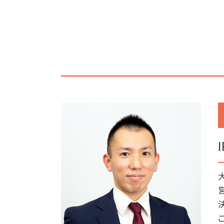
上場支援 銀行
補助金 代理申請
上場支援 コンサル
補助金 申請
上場後 m&a
補助金 理由書 書き方
上場準備 サポート
補助金 誰に相談
ipo 評価
補助金 中小企業
ipoとは 上場
補助金 種類
上場後 サポート
補助金 オンライン申請
場準備 時間
補助金 ポイント利用
上場準備 やること
補助金 税理士
事業計画
補助金 申請 代行
上場準備 予算
補助金 助成金 違い 税務
ipo ストックオプション
交付金 補助金 助成金 違い
上場支援 税理士
補助金 どこから
補助金助成金 個人事業主
補助金 スキーム
補助金 併用