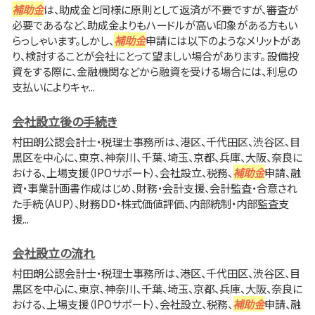
補助金
は、助成金と同様に原則として返済が不要ですが、審査が
必要であるなど、助成金よりもハードルが高い印象がある方もい
らっしゃいます。しかし、
補助金
申請には以下のようなメリットがあ
り、検討することが会社にとって望ましい場合があります。 設備投
資をする際に、金融機関などから融資を受ける場合には、利息の
支払いによりキャ...
会社設立後の手続き
村田朗公認会計士・税理士事務所は、港区、千代田区、渋谷区、目
黒区を中心に、東京、神奈川、千葉、埼玉、京都、兵庫、大阪、奈良に
おける、上場支援（IPOサポート）、会社設立、税務、
補助金
申請、融
資・事業計画書作成はじめ、財務・会計支援、会計監査・合意され
た手続（AUP）、財務DD・株式価値評価、内部統制・内部監査支
援...
会社設立の流れ
村田朗公認会計士・税理士事務所は、港区、千代田区、渋谷区、目
黒区を中心に、東京、神奈川、千葉、埼玉、京都、兵庫、大阪、奈良に
おける、上場支援（IPOサポート）、会社設立、税務、
補助金
申請、融