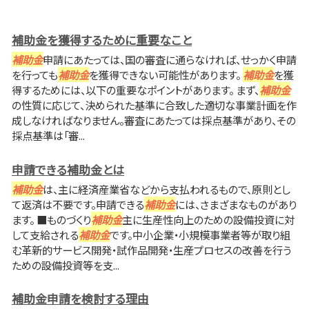
補助金を獲得するために重要なこと
補助金
申請にあたっては、国の審査に通らなければ、せっかく申請
を行っても
補助金
を獲得できない可能性があります。
補助金
を獲
得するためには、以下の重要なポイントがあります。 まず、
補助金
の性質に応じて、決められた基準に合致した適切な事業計画を作
成しなければなりません。審査にあたっては採点基準があり、その
採点基準は「審...
申請できる補助金とは
補助金
は、主に経済産業省などから支払われるもので、原則とし
て返済は不要です。申請できる
補助金
には、さまざまなものがあり
ます。 ■ものづくり
補助金
主に生産性向上のための設備投資に対
して支給される
補助金
です。中小企業・小規模事業者等が取り組
む革新的サービス開発・試作品開発・生産プロセスの改善を行う
ための設備投資等を支...
補助金申請を検討する理由