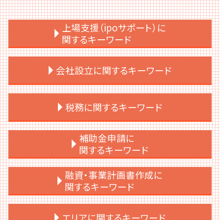
上場支援（ipoサポート）に
関するキーワード
上場準備 必要
会社設立に関するキーワード
上場支援 銀行
場準備 時間
上場準備 予算
会社設立 流れ
税務に関するキーワード
ipo ショートレビュー
会社設立 代行
上場後 資本政策
会社設立 節税
内部統制 3点セット
会社設立 手続き
税務顧問 意味
補助金申請に
上場支援 コンサル
会社設立 税理士 相談
税務顧問 必要
関するキーワード
上場後 資金調達
会社設立 どこに相談
税務申告 法人
ipoとは 上場
会社設立 相談先
税務顧問 契約書
補助金助成金 個人事業主
融資・事業計画書作成に
ipo 条件
会社設立 費用
税務顧問契約
給付金 補助金 助成金 違い
関するキーワード
上場準備 決算書
会社設立 必要書類
税務調査 法人税
交付金 補助金 助成金 違い
上場後 m&a
会社設立 資本金
賃上げ促進税制 繰越
補助金 ポイント付与
事業計画書 お金借りる
エリアに関するキーワード