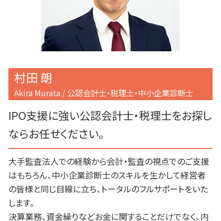
事業計画書 なんのため
千代田区 税務顧問
港区 税務調査対策
渋谷区 事業計画書作成
渋谷区 上場支援
村田 朗
Akira Murata / 公認会計士・税理士・中小企業診断士
IPO支援に強い公認会計士・税理士をお探し
ならお任せください。
大手監査法人での経験から会計・監査の視点でのご支援
はもちろん、中小企業診断士のスキルを生かして経営者
の皆様と同じ目線に立ち、トータルのフルサポートをいた
します。
決算業務、資金繰りなどお金に関することだけでなく、内