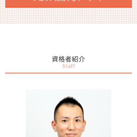
契約書 上場準備
会社設立 代理人
法人税 赤字
補助金 スキーム
事業計画書 設備資金
ipo 監査法人
会社設立 メリット 消費税
税務調査 割合
補助金 スケジュール
事業計画書 作成
上場支援 税理士
会社設立 流れ 自分で
税務申告 期限 法人
補助金 納付
事業計画書 個人事業主 融資
港区 事業計画書作成
上場後 サポート
会社設立 届出
税務申告 時効
補助金 一覧
事業計画書 売上計画
目黒区 上場支援
上場支援 会社
会社設立 相談
税務調査 税理士 立会
補助金 併用
事業計画書とは 融資
千代田区 会社設立
事業計画
会社設立 流れ 個人
税務顧問 記帳代行
補助金 個人
事業計画書 創業計画書 違い
千代田区 税務調査対策
ipo ストックオプション
会社設立 すべきこと
税務調査 用意するもの
補助金 種類
事業計画書とは 中小企業
港区 上場支援
会社設立 メリット
税務顧問 相場
補助金 ポイント
銀行融資
港区 税務顧問
資格者紹介
会社設立 タイミング
税務調査 売上規模
補助金 オンライン申請
融資
渋谷区 会社設立
Staff
会社設立 流れ 資本金
交際費 会議費 違い
補助金 個人事業主
事業計画書 資金調達
目黒区 補助金申請
税務調査 準備
補助金 ポイント利用
事業計画書 なぜ必要
千代田区 IPOサポート
税務調査 立会い
補助金 税務処理
法人 事業計画書とは
渋谷区 税務申告
税務
補助金 入金 いつ
事業計画書とは
渋谷区 融資 事業計画書
補助金 法人税
事業計画書 項目
目黒区 税務申告
補助金 理由書 書き方
事業計画書 融資 銀行
目黒区 会社設立
補助金 申請 代行
事業計画書 何で作る
港区 会社設立
事業計画書 スケジュール
千代田区 補助金申請
事業計画書 融資 起業
渋谷区 補助金申請