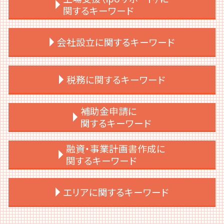
関するキーワード
上場準備 やること
会社設立に関するキーワード
資本政策
ipo 監査法人
内部統制 わかりやすく
会社設立 費用
税務に関するキーワード
上場準備 サポート
会社設立 手続き 一覧
ipo 準備 とは
資本金 決め方
ipoとは 上場
会社設立 相談
税務調査 準備
補助金申請に
ipo 評価
会社設立 届出
税務申告とは 法人
関するキーワード
上場準備 スケジュール
会社設立 メリット 節税
税務顧問契約
場準備 時間
会社設立 すること
税務申告 期限 法人
補助金 種類
融資・事業計画書作成に
経営企画 上場準備
個人事業主 法人化目安
税務申告とは 個人
補助金 併用
関するキーワード
上場準備 決算書
会社設立 流れ
税務調査 税理士 立会
補助金 スキーム
ipo ショートレビュー
会社設立 資本金
税務
中小企業 補助金 設備投資
事業計画書 なぜ必要
エリアに関するキーワード
ipo ストックオプション
会社設立 流れ 司法書士
交際費 会議費 違い
補助金 助成金 違い
事業計画書 お金借りる
上場準備 必要
会社設立 代行
税務調査 法人税
給付金 補助金 助成金 違い
事業計画書 何で作る
上場後 サポート
会社設立 注意点
税務調査 立会い
補助金 ルール
事業計画書 作成
目黒区 補助金申請