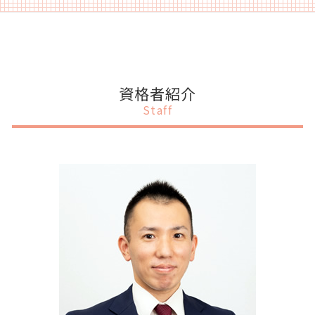
上場後 売却
会社設立 節税
税務申告 法人税
補助金 納付
事業計画書 創業計画書 違い
港区 IPOサポート
上場支援 銀行
会社設立 メリット 個人
税務顧問 税理士
補助金 個人
法人 事業計画書とは
港区 上場支援
内部統制 3点セット
会社設立 タイミング
相続税 申告
補助金 法人税
事業計画書 融資 起業
渋谷区 融資 事業計画書
上場準備 予算
会社設立 助成金
税務調査 税理士
補助金 調査
事業計画書 なんのため
港区 税務申告
会社設立 流れ 期間
税務申告 法人
補助金 中小企業
銀行融資
千代田区 上場支援
資格者紹介
会社設立 税理士 必要
税務申告
補助金 税理士
事業計画書 設備資金
目黒区 融資 事業計画書
Staff
会社設立 流れ 個人
税務顧問 相場
補助金 理由書 書き方
事業計画書 個人
目黒区 会社設立
税務調査 対策
補助金 どこから
事業計画書 資金調達
千代田区 税務申告
税務顧問 意味
補助金 入金 いつ
事業計画書
千代田区 事業計画書作成
賃上げ促進税制 繰越
補助金 助成金 違い 税務
事業計画書書き方 融資
目黒区 事業計画書作成
補助金 オンライン申請
事業計画書 売上計画
港区 会社設立
補助金 ポイント
事業計画書とは
渋谷区 税務申告
補助金 税務処理
事業計画書 融資 銀行
港区 補助金申請
事業計画書とは 中小企業
港区 融資 事業計画書
融資
目黒区 税務申告
事業計画書 個人事業主 融資
目黒区 税務顧問
千代田区 IPOサポート
千代田区 融資 事業計画書