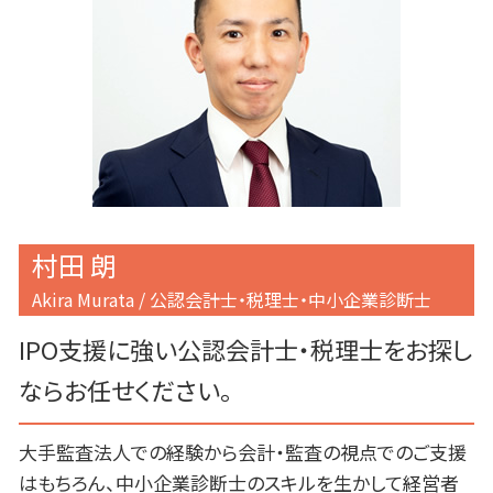
補助金 中小企業
事業計画書 個人事業主
目黒区 会社設立
事業計画書 なぜ必要
渋谷区 上場支援
事業計画書 作成
渋谷区 会社設立
事業計画書 セールスポイント
港区 事業計画書作成
目黒区 融資 事業計画書
港区 上場支援
港区 税務顧問
村田 朗
Akira Murata / 公認会計士・税理士・中小企業診断士
IPO支援に強い公認会計士・税理士をお探し
ならお任せください。
大手監査法人での経験から会計・監査の視点でのご支援
はもちろん、中小企業診断士のスキルを生かして経営者