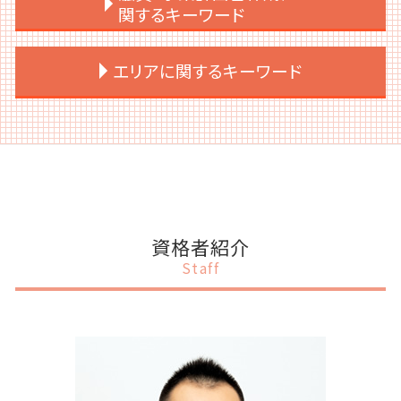
ipo ショートレビュー
決算月 決め方
法人税 赤字
補助金 誰に相談
関するキーワード
上場後 m&a
会社設立 流れ 合同会社
税務顧問 記帳代行
補助金 個人
上場準備 予算
会社設立 手続き
税務申告
補助金 申請 代行
事業計画書 創業計画書 違い
エリアに関するキーワード
上場支援 銀行
会社設立 手続き 一覧
交際費 会議費 違い
交付金 補助金 助成金 違い
事業計画書 項目
契約書 上場準備
会社設立 節税
税務調査 割合
補助金 スキーム
事業計画書 決算書
ipo ストックオプション
会社設立 メリット 消費税
税務顧問 必要
補助金 オンライン申請
事業計画書 資金計画
千代田区 税務調査対策
ipo 条件
会社設立 相談先
税務申告とは 個人
補助金 入金 いつ
事業計画書とは
千代田区 税務申告
上場準備 必要
会社設立 代理人
税務
補助金 個人事業主
事業計画書とは 融資
千代田区 会社設立
ipo 監査法人
会社設立 税理士 相談
相続税 申告
補助金 ポイント利用
融資
千代田区 融資 事業計画書
上場支援 会社
会社設立 代行
税務申告 法人
中小企業 補助金 設備投資
事業計画書 運転資金
千代田区 事業計画書作成
会社設立 すべきこと
税務調査 売上規模
補助金 調査
事業計画書 何で作る
渋谷区 融資 事業計画書
資格者紹介
会社設立 流れ 資本金
税務申告 期限 法人
補助金 どこから
事業計画書書き方 融資
目黒区 税務顧問
Staff
個人事業主 法人化目安
税務調査 立会い
補助金助成金 個人事業主
事業計画書 融資 銀行
港区 税務申告
税務申告とは 法人
補助金 ポイント付与
事業計画書 スケジュール
千代田区 補助金申請
税務調査 税理士
補助金 ルール
事業計画書 個人事業主 融資
港区 IPOサポート
税務申告 個人
補助金 一覧
事業計画書 作成代行
港区 補助金申請
補助金 併用
事業計画書 なんのため
渋谷区 税務顧問
補助金 法人税
事業計画書 個人
目黒区 IPOサポート