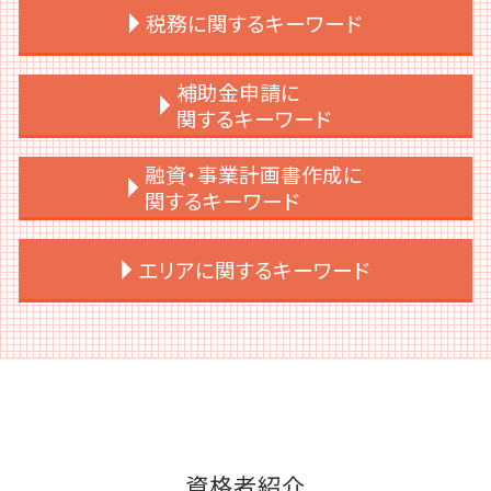
上場後 サポート
資本金 決め方
税務に関するキーワード
ipo 監査法人
会社設立 メリット 消費税
上場支援 銀行
会社設立 注意点
事業計画
会社設立 必要書類
税務調査 時期
補助金申請に
上場支援 コンサル
会社設立 相談先
税務顧問 勘定科目
関するキーワード
上場準備 ポイント
会社設立 合同会社 株式会社
税務申告とは 法人
ipo スケジュール
会社設立 すべきこと
税務顧問 契約書
補助金 税理士
融資・事業計画書作成に
ipoとは 上場
会社設立 手続き
税務調査 立会い
補助金 申請 代行
関するキーワード
上場準備 必要
会社設立 流れ
法人税 赤字
中小企業 補助金 設備投資
内部統制 わかりやすく
会社設立 手続き 一覧
税務顧問 意味
補助金 ルール
事業計画書とは
エリアに関するキーワード
上場準備 決算書
会社設立 相談
税務申告 法人税
補助金 入金 いつ
事業計画書 売上 根拠
上場準備 サポート
会社設立 どこに相談
税務申告 期限 法人
補助金 スケジュール
事業計画書 創業計画書 違い
上場支援 会社
会社設立 節税
税務申告 法人
補助金 ポイント利用
事業計画書 お金借りる
渋谷区 会社設立
上場後 m&a
決算月 決め方
税務申告とは 個人
補助金 ポイント
事業計画書 資金計画
渋谷区 補助金申請
契約書 上場準備
会社設立 流れ 個人
税務申告 時効
補助金 理由書 書き方
事業計画書とは 融資
港区 税務顧問
内部統制 3点セット
会社設立 メリット
税務顧問 必要
補助金 中小企業
事業計画書
千代田区 補助金申請
上場後 資金調達
会社設立 タイミング
税務顧問 税理士
補助金 誰に相談
事業計画書 個人事業主 融資
千代田区 会社設立
会社設立 流れ 自分で
税務顧問 相場
補助金 併用
事業計画書 設備資金
渋谷区 事業計画書作成
資格者紹介