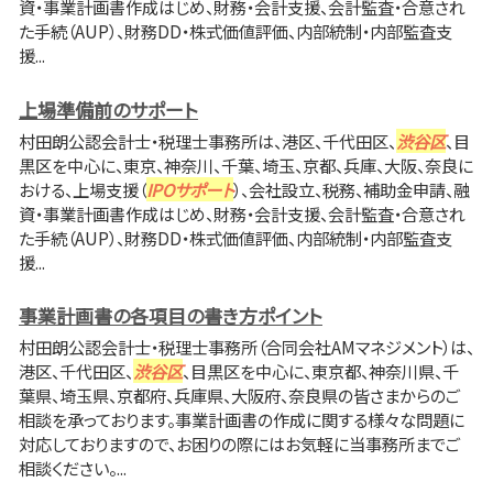
資・事業計画書作成はじめ、財務・会計支援、会計監査・合意され
た手続（AUP）、財務DD・株式価値評価、内部統制・内部監査支
援...
上場準備前のサポート
村田朗公認会計士・税理士事務所は、港区、千代田区、
渋谷区
、目
黒区を中心に、東京、神奈川、千葉、埼玉、京都、兵庫、大阪、奈良に
おける、上場支援（
IPOサポート
）、会社設立、税務、補助金申請、融
資・事業計画書作成はじめ、財務・会計支援、会計監査・合意され
た手続（AUP）、財務DD・株式価値評価、内部統制・内部監査支
援...
事業計画書の各項目の書き方ポイント
村田朗公認会計士・税理士事務所（合同会社AMマネジメント）は、
港区、千代田区、
渋谷区
、目黒区を中心に、東京都、神奈川県、千
葉県、埼玉県、京都府、兵庫県、大阪府、奈良県の皆さまからのご
相談を承っております。事業計画書の作成に関する様々な問題に
対応しておりますので、お困りの際にはお気軽に当事務所までご
相談ください。...