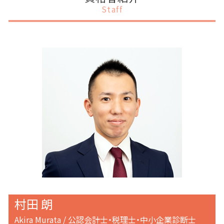
会社設立 流れ 司法書士
税務
補助金 個人
事業計画書 作成
千代田区 事業計画書作成
Staff
会社設立 資本金
税務顧問契約
補助金 オンライン申請
融資
港区 事業計画書作成
税務顧問 記帳代行
補助金 法人税
事業計画書 運転資金
港区 補助金申請
税務調査 割合
補助金 助成金 違い
事業計画書 相談
渋谷区 融資 事業計画書
賃上げ促進税制 繰越
補助金助成金 個人事業主
事業計画書 記載内容
渋谷区 税務申告
補助金 調査
事業計画書 売上計画
渋谷区 税務顧問
補助金 一覧
事業計画書 融資 銀行
目黒区 IPOサポート
補助金 税務処理
事業計画書 項目
渋谷区 上場支援
事業計画書 個人
港区 税務申告
事業計画書 個人事業主
目黒区 税務顧問
事業計画書とは 中小企業
渋谷区 IPOサポート
目黒区 融資 事業計画書
港区 IPOサポート
港区 上場支援
村田 朗
Akira Murata / 公認会計士・税理士・中小企業診断士