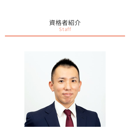
資本政策
会社設立 手続き 一覧
税務調査 個人
補助金 種類
事業計画書 何で作る
千代田区 税務申告
上場準備 必要書類
会社設立 手続き
税務顧問 勘定科目
補助金 オンライン申請
事業計画書とは 中小企業
千代田区 上場支援
会社設立 メリット
税務顧問 税理士
補助金 スケジュール
事業計画書 融資 起業
千代田区 融資 事業計画書
資格者紹介
会社設立 すること
税務調査 対策
補助金 中小企業
事業計画書 融資 銀行
港区 税務顧問
Staff
会社設立 どこに相談
税務顧問 契約書
補助金 申請
事業計画書 なぜ必要
目黒区 税務顧問
税務申告 法人
給付金 補助金 助成金 違い
事業計画書 決算書
千代田区 会社設立
税務顧問 相場
交付金 補助金 助成金 違い
事業計画書 個人事業主 融資
渋谷区 IPOサポート
税務調査 時期
補助金 ルール
事業計画書 項目
千代田区 税務顧問
補助金 代理申請
事業計画書 セールスポイント
渋谷区 融資 事業計画書
補助金 どこから
事業計画書 お金借りる
渋谷区 税務顧問
補助金 併用
事業計画書 設備資金
渋谷区 補助金申請
事業計画書書き方 融資
千代田区 事業計画書作成
事業計画書とは
港区 融資 事業計画書
事業計画書 相談
港区 補助金申請
千代田区 補助金申請
港区 税務調査対策
渋谷区 事業計画書作成