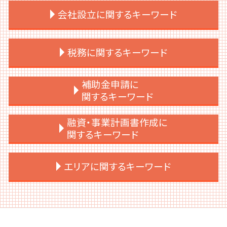
上場準備 スケジュール
会社設立に関するキーワード
上場後 売却
ipo メリット
上場準備 経理
会社設立 メリット 節税
税務に関するキーワード
上場準備 ポイント
会社設立 代理人
契約書 上場準備
会社設立 タイミング
上場後 サポート
会社設立 代行
税務申告 期限 法人
補助金申請に
上場後 m&a
会社設立 費用
税務
関するキーワード
上場準備 予算
会社設立 相談先
税務調査 法人
上場支援 コンサル
個人事業主 法人化目安
税務顧問契約
補助金 申請 代行
融資・事業計画書作成に
上場支援
会社設立 必要書類
税務調査 売上規模
補助金 個人
関するキーワード
ipo スケジュール
会社設立 合同会社 株式会社
税務申告 法人税
補助金 助成金 違い
上場支援 会社
会社設立 メリット 個人
交際費 会議費 違い
中小企業 補助金 設備投資
事業計画書 個人事業主
エリアに関するキーワード
ipo ショートレビュー
会社設立 すべきこと
法人税 赤字
補助金助成金 個人事業主
法人 事業計画書とは
上場後 資金調達
会社設立 届出
税務調査 法人税
補助金 調査
銀行融資
上場準備 やること
会社設立 節税
税務申告 時効
補助金 入金 いつ
事業計画書
港区 上場支援
経営企画 上場準備
会社設立 定款作成
税務申告
補助金 ポイント付与
事業計画書 なんのため
目黒区 上場支援
ipoとは 上場
会社設立 流れ 期間
税務申告とは 法人
補助金 助成金 個人事業主
事業計画書とは 融資
港区 事業計画書作成